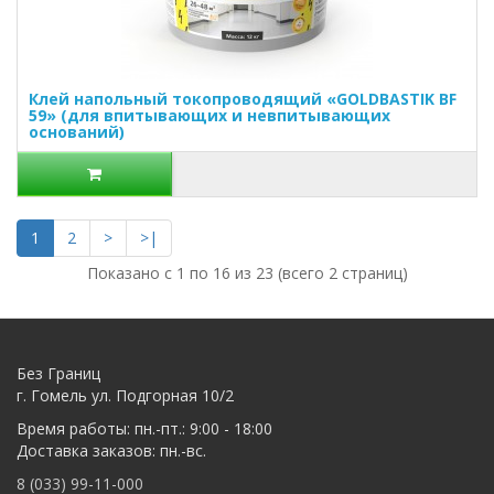
Клей напольный токопроводящий «GOLDBASTIK BF
59» (для впитывающих и невпитывающих
оснований)
1
2
>
>|
Показано с 1 по 16 из 23 (всего 2 страниц)
Без Границ
г. Гомель ул. Подгорная 10/2
Время работы: пн.-пт.: 9:00 - 18:00
Доставка заказов: пн.-вс.
8 (033) 99-11-000