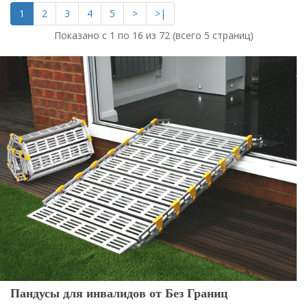
1
2
3
4
5
>
>|
Показано с 1 по 16 из 72 (всего 5 страниц)
Пандусы для инвалидов от Без Границ