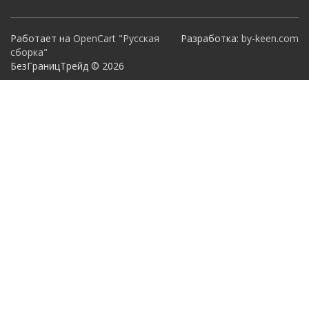
Работает на
OpenCart "Русская
Разработка:
by-keen.com
сборка"
БезГраницТрейд © 2026